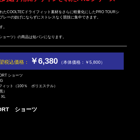
たCOOLTECドライフィット素材をさらに軽量化にしたPRO TOURシ
プレーの妨げにならずにストレスなく競技に集中できます。
す。
RT（ショーツ）の商品は短パンになります。
￥6,380
望税込価格：
（本体価格：￥5,800）
HORT ショーツ
G
イフィット（100％ ポリエステル）
黒）
XL
HORT ショーツ