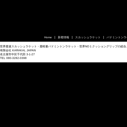
Home
新着情報
スカッシュラケット
バドミントンラ
世界最速スカッシュラケット・最軽量バドミントンラケット・世界NO１クッショングリップの総合
有限会社 KARAKAL JAPAN
名古屋市中区千代田 3-1-27
TEL 080-3282-0398