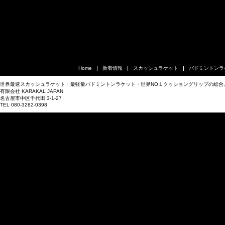
Home
新着情報
スカッシュラケット
バドミントンラ
世界最速スカッシュラケット・最軽量バドミントンラケット・世界NO１クッショングリップの総合
有限会社 KARAKAL JAPAN
名古屋市中区千代田 3-1-27
TEL 080-3282-0398