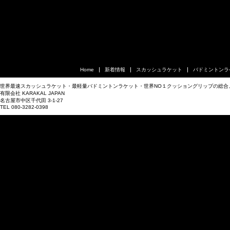
Home
新着情報
スカッシュラケット
バドミントンラ
世界最速スカッシュラケット・最軽量バドミントンラケット・世界NO１クッショングリップの総合
有限会社 KARAKAL JAPAN
名古屋市中区千代田 3-1-27
TEL 080-3282-0398