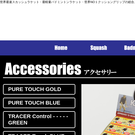
世界最速スカッシュラケット・最軽量バドミントンラケット・世界NO１クッショングリップの総合
PURE TOUCH GOLD
PURE TOUCH BLUE
TRACER Control - - - - -
GREEN