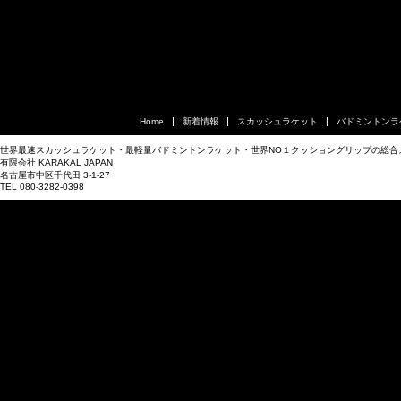
Home
新着情報
スカッシュラケット
バドミントンラ
世界最速スカッシュラケット・最軽量バドミントンラケット・世界NO１クッショングリップの総合
有限会社 KARAKAL JAPAN
名古屋市中区千代田 3-1-27
TEL 080-3282-0398