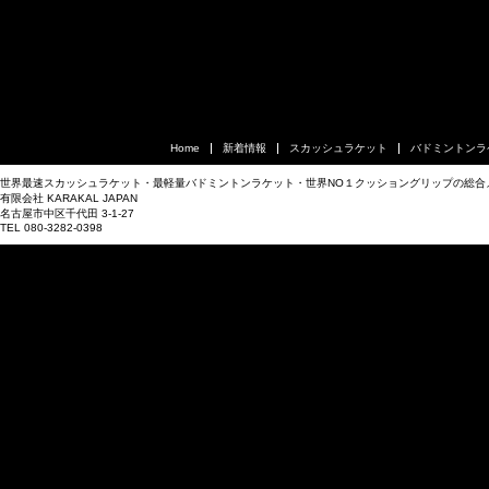
Home
新着情報
スカッシュラケット
バドミントンラ
世界最速スカッシュラケット・最軽量バドミントンラケット・世界NO１クッショングリップの総合
有限会社 KARAKAL JAPAN
名古屋市中区千代田 3-1-27
TEL 080-3282-0398