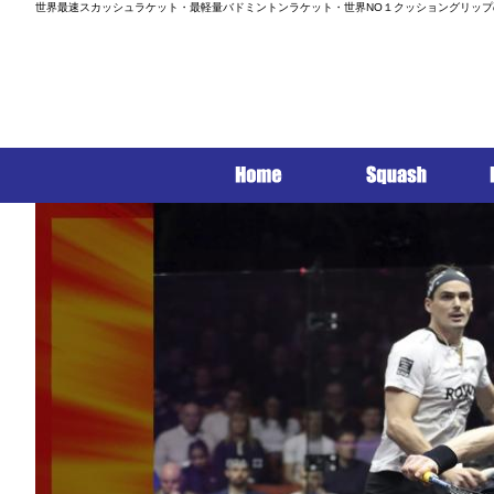
世界最速スカッシュラケット・最軽量バドミントンラケット・世界NO１クッショングリップ